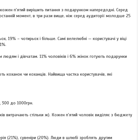
 кожен п'ятий вирішить питання з подарунком напередодні. Серед
 останній момент, в три рази вище, ніж серед аудиторії молодше 25
, 19% – чотирьох і більше. Самі велелюбні — користувачі у віці
31%.
людям і дівчатам. 11% чоловіків і 6% жінок готують подарунки
ть коханок чи коханців. Найвища частка користувачів, які
д 300 до 1000грн.
ів витрачають стільки ж). Кожен п'ятий чоловік виділяє з бюджету
ерія (21%), сувеніри (20%). Люди в шлюбі зроблять другим