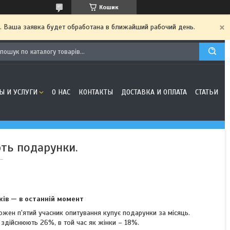
Кошик
. Ваша заявка будет обработана в ближайший рабочий день.
Ы И УСЛУГИ
О НАС
КОНТАКТЫ
ДОСТАВКА И ОПЛАТА
СТАТЬИ
ють подарунки.
ів — в останній момент
жен п'ятий учасник опитування купує подарунки за місяць.
 здійснюють 26%, в той час як жінки – 18%.