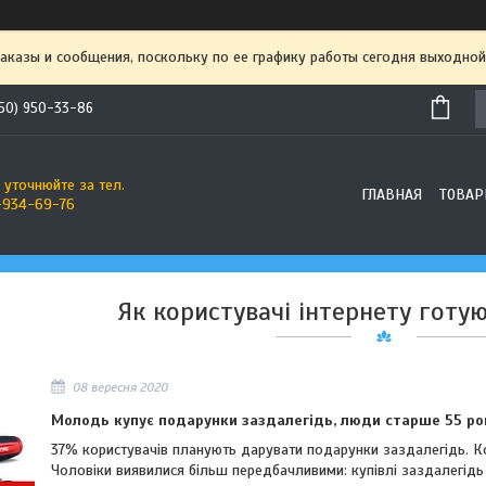
аказы и сообщения, поскольку по ее графику работы сегодня выходной
50) 950-33-86
 уточнюйте за тел.
ГЛАВНАЯ
ТОВАР
-934-69-76
Як користувачі інтернету готу
08 вересня 2020
Молодь купує подарунки заздалегідь, люди старше 55 рок
37% користувачів планують дарувати подарунки заздалегідь. Ко
Чоловіки виявилися більш передбачливими: купівлі заздалегідь