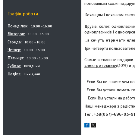
половинкам схожі подарунки
Графік роботи
Коханцям і коханкам також 
Понеділок
Друзів, колег, однокласни
10:00
16:00
однокласників і однокурсни
Вівторок
10:00
16:00
...а хочуть отримати
еле
Середа
10:00
16:00
Три четверти пользовател
Четвер
10:00
16:00
Пʼятниця
10:00
15:00
Самые желанные подарки –
электротехнику
(30%) и 
Субота
Вихідний
Неділя
Вихідний
-Если Вы не знаете чем по
-Если Вы устали ломать г
- Если Вы устали на работ
Наші менеджери з радістю
Тел. +38(067)-696-03-9