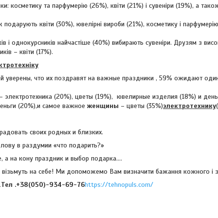
: косметику та парфумерію (26%), квіти (21%) і сувеніри (19%), а тако
подарують квіти (30%), ювелірні вироби (21%), косметику і парфумерію 
ків і однокурсників найчастіше (40%) вибирають сувеніри. Друзям з вис
ків – квіти (17%).
ктротехніку
ей уверены, что их поздравят на важные праздники , 59% ожидают оди
 электротехника (20%), цветы (19%), ювелирные изделия (18%) и день
деньги (20%),и самое важное
женщины
– цветы (35%)
электротехнику
радовать своих родных и близких.
олову в раздумии «что подарить?»
е, а на кону праздник и выбор подарка….
 візьмуть на себе! Ми допоможемо Вам визначити бажання кожного і з
1Тел .+38(050)-934-69-76
https://tehnopuls.com/