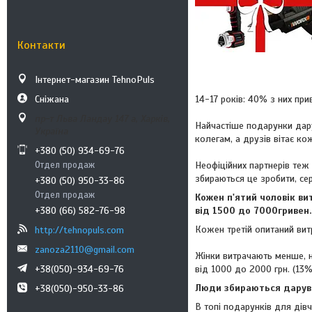
Контакти
Інтернет-магазин TehnoPuls
Сніжана
14-17 років: 40% з них при
пр-т Льва Ландау 147 а, Харків,
Найчастіше подарунки дар
Україна
колегам, а друзів вітає ко
+380 (50) 934-69-76
Отдел продаж
Неофіційних партнерів теж 
збираються це зробити, сер
+380 (50) 950-33-86
Отдел продаж
Кожен п'ятий чоловік в
+380 (66) 582-76-98
від 1500 до 7000гривен.
Кожен третій опитаний витр
http://tehnopuls.com
zanoza2110@gmail.com
Жінки витрачають менше, н
+38(050)-934-69-76
від 1000 до 2000 грн. (13%
Люди збираються дарувати
+38(050)-950-33-86
В топі подарунків для дів