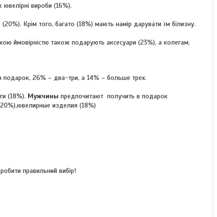
ж ювелірні вироби (16%).
(20%). Крім того, багато (18%) мають намір дарувати їм білизну.
окою ймовірністю також подарують аксесуари (23%), а колегам,
н подарок, 26% – два-три, а 14% – больше трех.
ги (18%).
Мужчины
предпочитают получить в подарок
(20%),ювелирные изделия (18%)
робити правильний вибір!