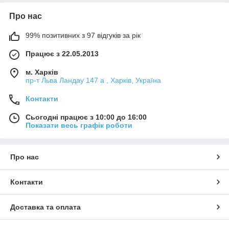
виборі та купівлі товарів через Інтернет;
Про нас
Зайняти Перше місце в мережі Інтернет за якістю
обслуговування і легкості здійснення покупки серед
99% позитивних з 97 відгуків за рік
інтернет магазинів і торгових майданчиків;
Працює з 22.05.2013
Бути надійним партнером для наших постачальників,
партнерів і корпоративних клієнтів;
м. Харків
пр-т Льва Ландау 147 а , Харків, Україна
Стратегічні цілі компанії
Контакти
· Створення і нарощування надійної бази постачальників/
виробників товарів.
Сьогодні працює з 10:00 до 16:00
· Формування надійної команди з кваліфікованих фахівців.
Показати весь графік роботи
· Створення прогррамного забезпечення для автоматичного
обміну інформацією і оперативного оформлення замовлень.
Про нас
· Підтримання високого рівня стандартів оплати праці
кожного співробітника компанії.
Контакти
· Підтримання високого рівня стандартів обслуговування
клієнтів
Доставка та оплата
Основними товарними групами і спеціалізацією