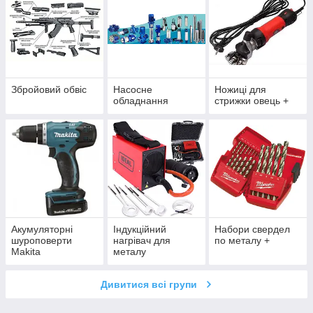
Збройовий обвіс
Насосне
Ножиці для
обладнання
стрижки овець +
Акумуляторні
Індукційний
Набори свердел
шуроповерти
нагрівач для
по металу +
Makita
металу
Дивитися всі групи