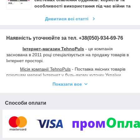
особливості використання під час війни та
постійних відключень світла
Дивитися всі статті
Наявність уточнюйте за тел. +38(050)-934-69-76
Інтернет-магазин TehnoPuls
- це компанія
заснована в 2011 році спеціалізується на продажу товарів в
Інтернет просторі.
Місія компанії TehnoPuls
- Поставка якісних товарів
покупцям мережі Інтернет у будь-якому куточку України.
Підбір товару і кваліфікована консультація фахівців за
Показати все
завданням і потребам клієнта.
Завданням Інтернет-магазину TehnoPuls є :
Способи оплати
Забезпечення якісними товарами клієнтів нашого
магазину;
Обслуговування клієнтів незалежно від розташування
(по всій території України та за її межами) ;
Бути для наших клієнтів надійним помічником у