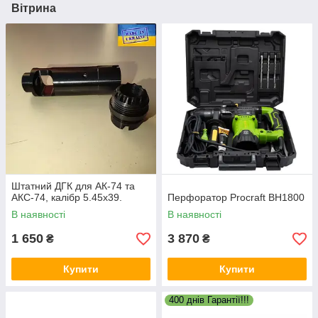
Вітрина
Штатний ДГК для АК-74 та
АКС-74, калібр 5.45х39.
Перфоратор Procraft BH1800
В наявності
В наявності
1 650
3 870
₴
₴
Купити
Купити
400 днів Гарантії!!!