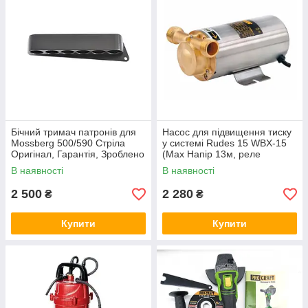
Бічний тримач патронів для
Насос для підвищення тиску
Mossberg 500/590 Стріла
у системі Rudes 15 WBX-15
Оригінал, Гарантія, Зроблено
(Мах Напір 13м, реле
в Україні!!!
протоки-Автомат,
В наявності
В наявності
приєднувальний комплект,
малі габарити)
2 500
2 280
₴
₴
Купити
Купити