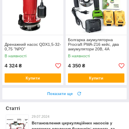
Болгарка акумуляторна
Дренажний насос QDX1,5-32-
Procraft PWA-216 кейс, два
0,75 "NPO"
аккумулятори 20В, 4А
,безщітковий двигун 7000 об.
В наявності
В наявності
4 324
4 350
₴
₴
Купити
Купити
Показати ще
Статті
29.07.2024
Встановлення циркуляційних насосів у
системах опалення будинків: користь та