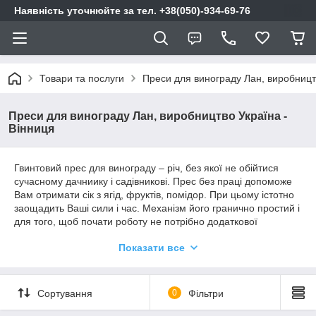
Наявність уточнюйте за тел. +38(050)-934-69-76
Товари та послуги
Преси для винограду Лан, виробницт
Преси для винограду Лан, виробництво Україна -
Вінниця
Гвинтовий прес для винограду – річ, без якої не обійтися
сучасному дачниику і садівникові. Прес без праці допоможе
Вам отримати сік з ягід, фруктів, помідор. При цьому істотно
заощадить Ваші сили і час. Механізм його гранично простий і
для того, щоб почати роботу не потрібно додаткової
підготовки - тільки прес та сировину. Для того, щоб почати
Показати все
роботу, Вам необхідно попередньо помити, подрібнити
сировину і помістити в прес. Продуктивність цього преса
досить висока, тому по виходу ви отримаєте практично сухий
макуха.
Сортування
0
Фільтри
Прес має гвинтовий механізм, що дозволяє переробляти