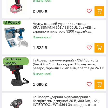
В наявності
2 886
₴
M-POWER
Акумуляторний ударний гайковерт
KRAISSMANN 301 ASS 20UL без АКБ та
зарядного пристрою 3200 ударів/хв.,
крутний момент 300 Нм, 20В
В наявності
1 522
₴
Без АКБ та
Гайковерт акумуляторний - CW-430 Forte
Зарядки!
(без АКБ) 430 Нм квадрат 1/2, підсвітка,
реверс, гарантія 12 місяців, обертів до 2400/
хв,
В наявності
1 690
₴
Гайковерт ударний акумуляторний з
безщітковим двигуном 20 В, 300 Nm, 1/2",
INTERTOOL WT-9364 За передоплатою