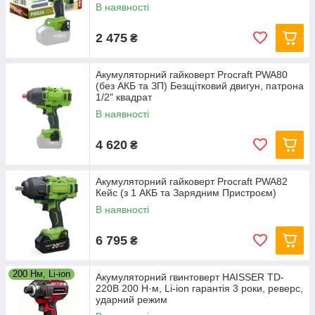
В наявності
2 475
₴
Акумуляторний гайковерт Procraft PWA80
(без АКБ та ЗП) Безщітковий двигун, патрона
1/2" квадрат
В наявності
4 620
₴
Акумуляторний гайковерт Procraft PWA82
Кейс (з 1 АКБ та Зарядним Пристроєм)
В наявності
6 795
₴
200 Нм, Li-ion
Акумуляторний гвинтоверт HAISSER TD-
220B 200 Н·м, Li-ion гарантія 3 роки, реверс,
ударний режим