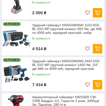
В наявності
2 000
₴
M-POWER
Ударний гайкокрут KRAISSMANN 1103 ASS-
BL 20/2 MP (крутний момент 650 Нм, дві АКБ
по 4000 мАг, зарядний пристрій, набір
головок.
В наявності
4 514
₴
M-POWER
Ударний гайкокрут KRAISSMANN 2402 ASS-
BL 20/2 MP (крутний момент 1400 Нм, 3/4'',
дві АКБ по 4000 мАг, зарядний пристрій,
кейс)
В наявності
7 434
₴
Аккумуляторный гайковерт HAISSER CW-
230B Квадрат 1/2, Гарантія 3 роки, 3400уд/
Хв, Підсвітка, 280 Н·м