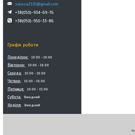
zanoza2110@gmail.com
+38(050)-934-69-76
+38(050)-950-33-86
Графік роботи
Понеділок
10:00
16:00
Вівторок
10:00
16:00
Середа
10:00
16:00
Четвер
10:00
16:00
Пʼятниця
10:00
15:00
Субота
Вихідний
Неділя
Вихідний