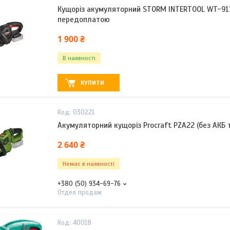
Кущоріз акумуляторний STORM INTERTOOL WT-9115
передоплатою
1 900 ₴
В наявності
КУПИТИ
030221
Акумуляторний кущоріз Procraft PZA22 (без АКБ т
2 640 ₴
Немає в наявності
+380 (50) 934-69-76
Отдел продаж
40018