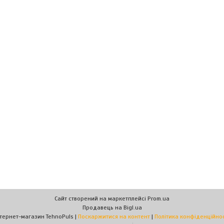
Сайт створений на маркетплейсі
Prom.ua
Продавець на Bigl.ua
Інтернет-магазин TehnoPuls |
Поскаржитися на контент
|
Політика конфіденційнос