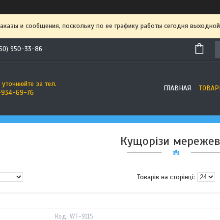
аказы и сообщения, поскольку по ее графику работы сегодня выходной
50) 950-33-86
 уточнюйте за тел.
ГЛАВНАЯ
ТОВАР
-934-69-76
Кущорізи мережев
WT-9115