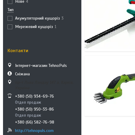
Нове
4
Тип
Акумуляторний кущоріз
3
Мережевий кущоріз
1
Контакти
Інтернет-магазин TehnoPuls
Сніжана
пр-т Льва Ландау 147 а, Харків,
Україна
+380 (50) 934-69-76
Отдел продаж
+380 (50) 950-33-86
Отдел продаж
+380 (66) 582-76-98
http://tehnopuls.com