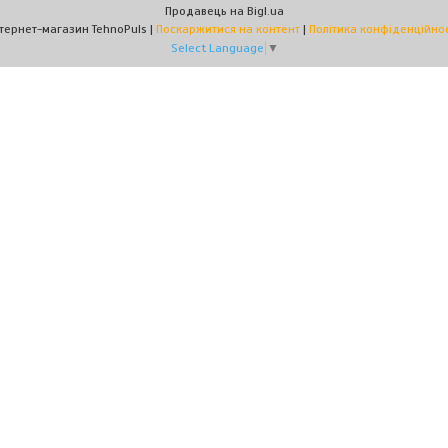
Продавець на Bigl.ua
Інтернет-магазин TehnoPuls |
Поскаржитися на контент
|
Політика конфіденційнос
Select Language
▼