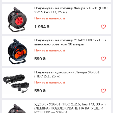
Подовжувач на котушці Леміра У16-01 (ПВС
2х2.5 без Т/З, 25 м)
Немає в наявності
1 954
₴
Подовжувач на котушці У16-03 ПВС 2х1,5 з
виносною розеткою 30 метрів
Немає в наявності
590
₴
Подовжувач одномісний Леміра У6-001
(ПВС 2х1, 25 м)
Немає в наявності
550
₴
УДОВК - У16-01 (ПВС 2х2.5, без Т/З, 30 м.)
(ЛЕМІРА) ПОДОВЖУВАНЬ НА КАТУШЦI 4
РОЗЕТКИ — У16-01