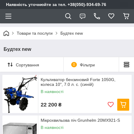
Наявність уточнюйте за тел. +38(050)-934-69-76
Товари та послуги
Будтех new
Будтех new
Сортування
0
Фільтри
Культиватор бензиновий Forte 1050G,
колеса 10", 7.0 л. с. (синій)
В наявності
22 200
₴
Мікрохвильова піч Grunhelm 20MX921-S
В наявності