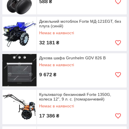
588
₴
Дизельний мотоблок Forte МД-121EGT, без
плуга (синій)
Немає в наявності
32 181
₴
Духова шафа Grunhelm GDV 826 B
Немає в наявності
9 672
₴
Культиватор бензиновий Forte 1350G,
колеса 12", 9 л. с. (помаранчевий)
Немає в наявності
17 386
₴