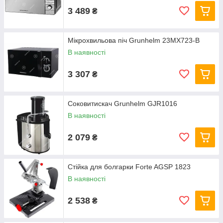
3 489
₴
Мікрохвильова піч Grunhelm 23MX723-B
В наявності
3 307
₴
Соковитискач Grunhelm GJR1016
В наявності
2 079
₴
Стійка для болгарки Forte AGSP 1823
В наявності
2 538
₴