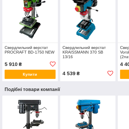
Свердлильний верстат
Свердлильний верстат
Свер
PROCRAFT BD-1750 NEW
KRAISSMANN 370 SB
Vors
13/16
(2па
5 910
4 4
₴
4 539
₴
Купити
Подібні товари компанії