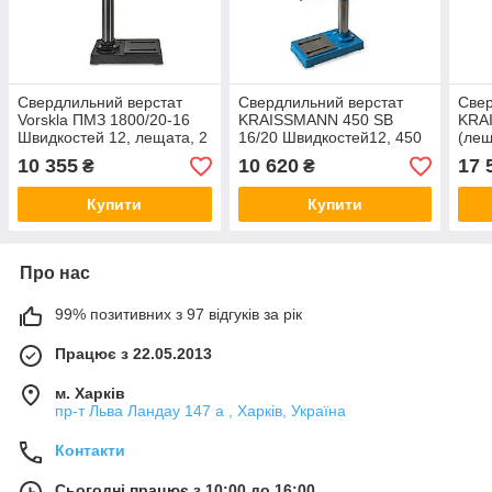
Свердлильний верстат
Свердлильний верстат
Свер
Vorskla ПМЗ 1800/20-16
KRAISSMANN 450 SB
KRA
Швидкостей 12, лещата, 2
16/20 Швидкостей12, 450
(лещ
патрони: 16 мм та 20 мм
Вт, Два патрони 16,20 мм,
мм, 
10 355
10 620
17 
₴
₴
вага 40 к, 2600 об/хв.
лещата, якісний чавун,
безс
асинхронний двигун
регу
Купити
Купити
Про нас
99% позитивних з 97 відгуків за рік
Працює з 22.05.2013
м. Харків
пр-т Льва Ландау 147 а , Харків, Україна
Контакти
Сьогодні працює з 10:00 до 16:00