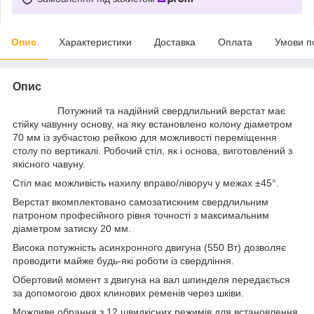
Опис
Характеристики
Доставка
Оплата
Умови п
Опис
Потужний та надійний свердлильний верстат
має
стійку чавунну основу, на яку встановлено колону діаметром
70 мм із зубчастою рейкою для можливості переміщення
столу по вертикалі. Робочий стіл, як і основа, виготовлений з
якісного чавуну.
Стіл має можливість нахилу вправо/ліворуч у межах ±45°.
Верстат вкомплектовано самозатискним свердлильним
патроном професійного рівня точності з максимальним
діаметром затиску 20 мм.
Висока потужність асинхронного двигуна (550 Вт) дозволяє
проводити майже будь-які роботи із свердління.
Обертовий момент з двигуна на вал шпинделя передається
за допомогою двох клинових ременів через шківи.
Можливе обрання з 12 швидкісних режимів для встановлення