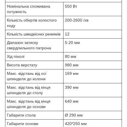
Номінальна споживана
550 Вт
потужність
Кількість обертів холостого
200-2600 /хв
ходу
Кількість швидкісних режимів
12
Діапазон затиску
5-20 мм
свердлильного патрона
Хід пінолі
80 мм
Висота верстату
980 мм
Макс. відстань від осі
169 мм
шпинделя до колони
Макс. відстань від кінця
390 мм
шпинделя до столу
Макс. відстань від кінця
640 мм
шпинделя до основи
Габарити стола
Ø 290 мм
Габарити основи
420*250 мм