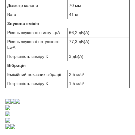
Діаметр колони
70 мм
Вага
41 кг
Звукова емісія
Рівень звукового тиску LpA
66,2 дБ(A)
Рівень звукової потужності
77,3 дБ(A)
LwA
Погрішність виміру К
3 дБ(A)
Вібрація
Емісійний показник вібрації
2,5 м/с²
Погрішність виміру К
1,5 м/с²