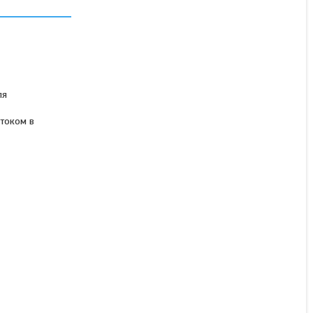
садовий електричний
BLACK+DECKER BEBLV260,
2600 Вт
Немає в наявності
ля
4 680 ₴
отоком в