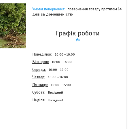
повернення товару протягом 14
днів
за домовленістю
Графік роботи
Понеділок
10:00
16:00
Вівторок
10:00
16:00
Середа
10:00
16:00
Четвер
10:00
16:00
Пʼятниця
10:00
15:00
Субота
Вихідний
Неділя
Вихідний
Повітродув/пилосос