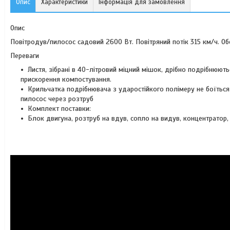
Опис
Характеристики
Інформація для замовлення
Опис
Повітродув/пилосос садовий 2600 Вт. Повітряний потік 315 км/ч. Обся
Переваги
Листя, зібрані в 40-літровий міцний мішок, дрібно подрібнюют
прискорення компостування.
Крильчатка подрібнювача з ударостійкого полімеру не боїться
пилосос через розтруб
Комплект поставки:
Блок двигуна, розтруб на вдув, сопло на видув, концентратор,