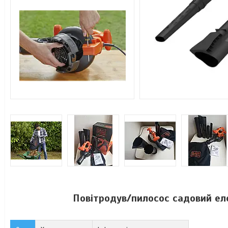
Повітродув/пилосос садовий е