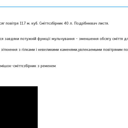
г повітря 11.7 м. куб. Сміттєзбірник 40 л. Подрібнювач листя.
ься завдяки потужній функції мульчування - зменшення обсягу сміття д
 зіткнення з гілками і невеликими каменями,увлекаемыми повітряним п
 мішок-сміттєзбірник з ременем