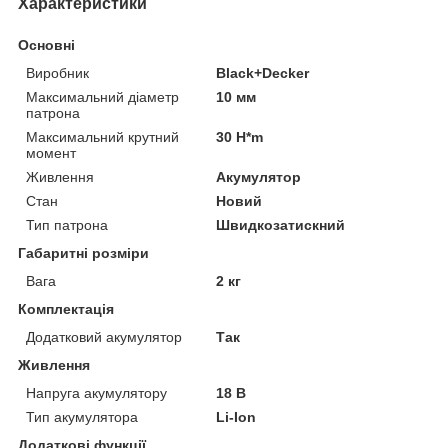
Характеристики
Основні
Виробник
Black+Decker
Максимальний діаметр
10 мм
патрона
Максимальний крутний
30 H*m
момент
Живлення
Акумулятор
Стан
Новий
Тип патрона
Швидкозатискний
Габаритні розміри
Вага
2 кг
Комплектація
Додатковий акумулятор
Так
Живлення
Напруга акумулятору
18 В
Тип акумулятора
Li-Ion
Додаткові функції