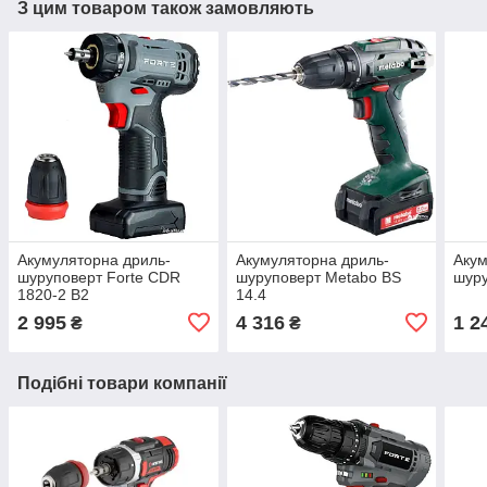
З цим товаром також замовляють
Акумуляторна дриль-
Акумуляторна дриль-
Акум
шуруповерт Forte CDR
шуруповерт Metabo BS
шур
1820-2 В2
14.4
2 995
4 316
1 2
₴
₴
Подібні товари компанії