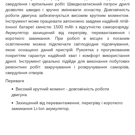
свердління і кріпильних робіт. Швидкозатискний патрон дрилі
дозволяє швидко і зручно змінювати оснастку. Довговічність
роботи двигуна забезпечується високим крутним моментом.
Інструмент може працювати автономно завдяки надійній літій-
іонної батареї ємністю 1500 mAh з відсутністю саморозряду.
Акумулятор захищений від перегріву, перевантаження і
короткого замикання. При роботі в місцях з поганим
освітленням можна підключати світлодіодне підсвічування,
якою оснащено даний пристрій. Рукоятка з прогумованим
покриттям гарантує надійний хват і комфорт використання
дрилі. Інструмент ідеально підійде для виконання побутових
ремонтних робіт: закручування і розкручування саморізів,
свердління отворів.
Переваги
Високий крутний момент - довговічність роботи
двигуна.
Захищений від перевантаження, перегріву і короткого
замикання Li-Ion акумулятор.