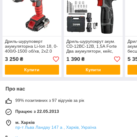
Дриль-шуруповерт
Дриль-шурупокрут акум.
Дрил
акумуляторна Li-Ion 18, 0-
CD-12BC-12В, 1,5А Fоrte
акум
400/0-1500 об/хв, 2x2.0
Два акумулятори, кейс,
бес
Ач, знімний патрон
насадки, Патрон 0.8-10
INT
3 250
1 390
5 3
₴
₴
INTERTOOL WT-0317
мм, 1300 об/хв, Крутний
пер
ПЕРЕДПЛАТА
момент 28 Нм
Купити
Купити
Про нас
99% позитивних з 97 відгуків за рік
Працює з 22.05.2013
м. Харків
пр-т Льва Ландау 147 а , Харків, Україна