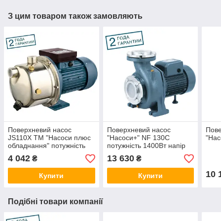
З цим товаром також замовляють
Поверхневий насос
Поверхневий насос
Пове
JS110X ТМ "Насоси плюс
"Насоси+" NF 130С
"Нас
обладнання" потужність
потужність 1400Вт напір
950Вт максимальний
11,7 м. об'ємна подача 35
4 042
13 630
₴
₴
напір 48м: 3.20 м3/год:
м3/год.
10 
Купити
Купити
Подібні товари компанії