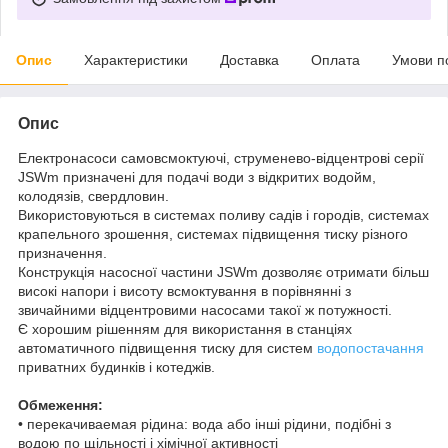
Опис
Характеристики
Доставка
Оплата
Умови п
Опис
Електронасоси самовсмоктуючі, струменево-відцентрові серії
JSWm призначені для подачі води з відкритих водойм,
колодязів, свердловин.
Використовуються в системах поливу садів і городів, системах
крапельного зрошення, системах підвищення тиску різного
призначення.
Конструкція насосної частини JSWm дозволяє отримати більш
високі напори і висоту всмоктування в порівнянні з
звичайними відцентровими насосами такої ж потужності.
Є хорошим рішенням для використання в станціях
автоматичного підвищення тиску для систем
водопостачання
приватних будинків і котеджів.
Обмеження:
• перекачиваемая рідина: вода або інші рідини, подібні з
водою по щільності і хімічної активності