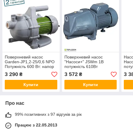
Поверхневий насос
Поверхневий насос
Насо
Garden-JP1,2-25/0,6 NPO
"Насоси+" JSWm 1В
Нас
Потужність 600 Вт: напор
потужність 610Вт
поту
Мах. 34 м, Продуктивність
максимальний напір
12 м
3 290
3 572
3 3
₴
₴
Мах.3 м³/год. Різь 1 дюйм,
40м:продуктивність 2.70
год:
м3/год:
Купити
Купити
Про нас
99% позитивних з 97 відгуків за рік
Працює з 22.05.2013