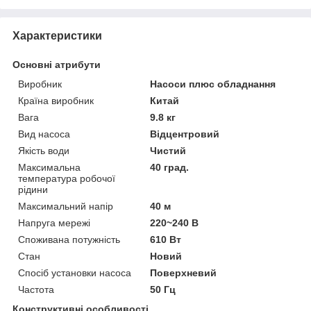
Характеристики
Основні атрибути
Виробник
Насоси плюс обладнання
Країна виробник
Китай
Вага
9.8 кг
Вид насоса
Відцентровий
Якість води
Чистий
Максимальна
40 град.
температура робочої
рідини
Максимальний напір
40 м
Напруга мережі
220~240 В
Споживана потужність
610 Вт
Стан
Новий
Спосіб установки насоса
Поверхневий
Частота
50 Гц
Конструктивні особливості