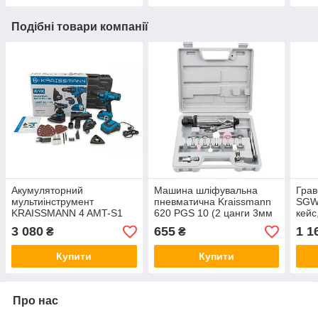
Подібні товари компанії
Акумуляторний
Машина шліфувальна
Грав
мультиінструмент
пневматична Kraissmann
SGW
KRAISSMANN 4 AMT-S1
620 РGS 10 (2 цанги 3мм
кейс
20UL АКБ+зарядний
та 6мм, кейс, 10 насадок)
40 н
3 080
655
1 1
₴
₴
пристрій дриль,
реноватор, лобзик і
Купити
Купити
шліфувальник
Про нас