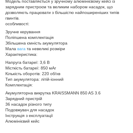
Модель поставляється у зручному алюмінієвому кейсі із
зарядним пристроєм та великим набором насадок, що
дозволяють працювати з більшістю найпоширеніших типів
гвинтів.
особливості:
Зручне керування
Поліпшена комплектація
Збільшена ємність акумулятора
Мала
вага
та невеликі розміри
Характеристика:
Напруга батареї: 3,6 В
Місткість батареї: 850 мАг
Кількість оборотів: 220 об/хв
Тип акумулятора: літій-іонний
Комплектація:
Акумуляторна викрутка KRAISSMANN 850 AS 3.6
Зарядний пристрій
36 насадок різного типу
Подовжувач для насадок
Інструкція з експлуатації
Алюмінієвий кейс