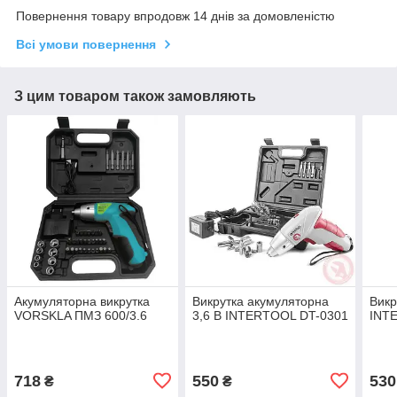
Повернення товару впродовж 14 днів за домовленістю
Всі умови повернення
З цим товаром також замовляють
Акумуляторна викрутка
Викрутка акумуляторна
Викр
VORSKLA ПМЗ 600/3.6
3,6 В INTERTOOL DT-0301
INT
718
550
530
₴
₴