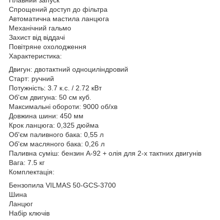
Спрощений доступ до фільтра
Автоматична мастила ланцюга
Механічний гальмо
Захист від віддачі
Повітряне охолодження
Характеристика:
Двигун: двотактний одноциліндровий
Старт: ручний
Потужність: 3.7 к.с. / 2.72 кВт
Об'єм двигуна: 50 см куб.
Максимальні обороти: 9000 об/хв
Довжина шини: 450 мм
Крок ланцюга: 0,325 дюйма
Об'єм паливного бака: 0,55 л
Об'єм масляного бака: 0,26 л
Паливна суміш: бензин А-92 + олія для 2-х тактних двигунів
Вага: 7.5 кг
Комплектація:
Бензопила VILMAS 50-GCS-3700
Шина
Ланцюг
Набір ключів