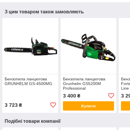
З цим товаром також замовляють
Бензопила ланцюгова
Бензопила ланцюгова
Бенз
GRUNHELM GS-4500MG
Grunhelm GS5200M
For
Professional
Line
3 400
3 2
₴
3 723
₴
Купити
Подібні товари компанії