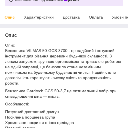
Опис
Характеристики
Доставка
Оплата
Умови п
Опис
Опис
Бензопила VILMAS 50-GCS-3700 - це надійний і потужний
інструмент для різання деревини будь-якої складності. З
легким запуском, зручною ергономікою та тривалою роботою
на одній заправці, ця бензопила стане незамінним
помічником на будь-якому будівництві чи лісі. Надійність та
довговічність гарантують високу якість та продуктивність
роботи.
Бензопила Gardtech GCS 50-3,7 це оптимальний вибір при
співвідношенні ціна — якість.
Особливості:
Потужний двотактний двигун
Посилена поршнева група
Хромоване покриття стінок циліндра
Плавний запуск