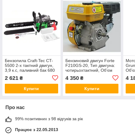
Бензопила Craft-Tec CT-
Бензиновий двигун Forte
Мото
5500 2-х тактний двигун,
F210GS-20, Тип двигуна:
Gru
3,9 к.с, паливний бак 680
чотирьохтактний, Об’єм
Об'є
мл, довжина шини 450 мм
двигуна: 210 см³, Діаметр
Поту
2 621
4 350
4 1
₴
₴
валу: 20 мм, шпонка
Лісо
Купити
Купити
Про нас
99% позитивних з 98 відгуків за рік
Працює з 22.05.2013