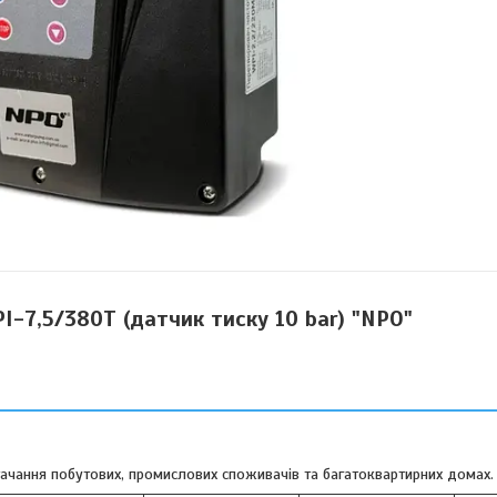
-7,5/380T (датчик тиску 10 bar) "NPO"
тачання побутових, промислових споживачів та багатоквартирних домах.