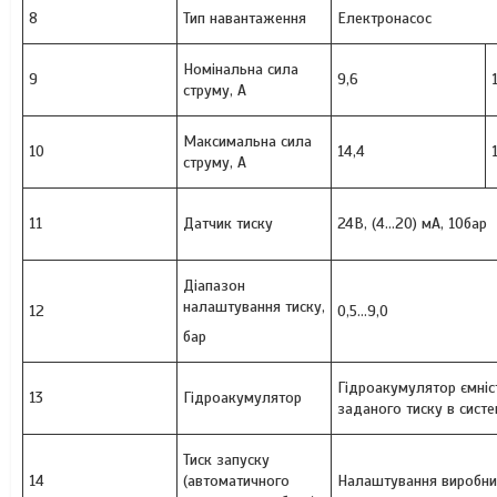
8
Тип навантаження
Електронасос
Номінальна сила
9
9,6
струму, А
Максимальна сила
10
14,4
струму, А
11
Датчик тиску
24В, (4...20) мA, 10бaр
Діапазон
налаштування тиску,
12
0,5...9,0
бар
Гідроакумулятор ємніст
13
Гідроакумулятор
заданого тиску в систе
Тиск запуску
14
(автоматичного
Налаштування виробник