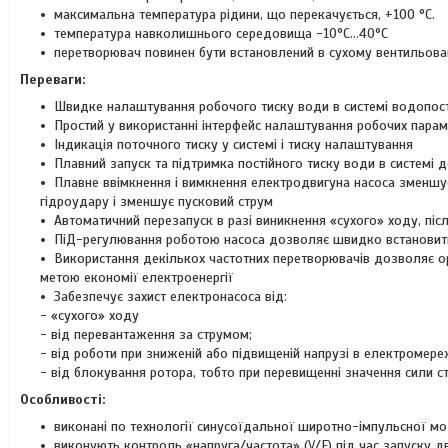
максимальна температура рідини, що перекачується, +100 °С.
температура навколишнього середовища -10°С…40°С
перетворювач повинен бути встановлений в сухому вентильова
Переваги:
Швидке налаштування робочого тиску води в системі водопос
Простий у використанні інтерфейс налаштування робочих парам
Індикація поточного тиску у системі і тиску налаштування
Плавний запуск та підтримка постійного тиску води в системі
Плавне ввімкнення і вимкнення електродвигуна насоса зменшує
гідроудару і зменшує пусковий струм
Автоматичний перезапуск в разі виникнення «сухого» ходу, післ
ПіД-регулювання роботою насоса дозволяє швидко встановити
Використання декількох частотних перетворювачів дозволяє ор
метою економії електроенергії
Забезпечує захист електронасоса від:
- «сухого» ходу
- від перевантаження за струмом;
- від роботи при зниженій або підвищеній напрузі в електромере
- від блокування ротора, тобто при перевищенні значення сили с
Особливості:
виконані по технології синусоїдальної широтно-імпульсної мо
виконують контроль «напруга/частота» (V/F) під час запуску д