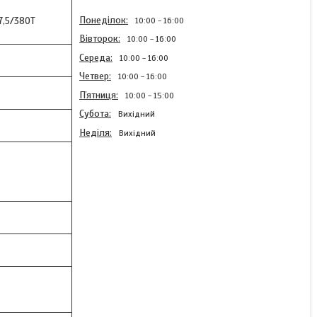
Понеділок
7,5/380T
10:00
16:00
Вівторок
10:00
16:00
Середа
10:00
16:00
Четвер
10:00
16:00
Пʼятниця
10:00
15:00
Субота
Вихідний
Неділя
Вихідний
Перетворювач частоти
WPI-7,5/380T (датчик
тиску 10 bar) "NPO"
В наявності
18 330 ₴