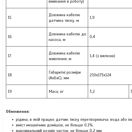
вмикання в роботу)
Довжина кабелю
15
1,9
датчика тиску, м
Довжина кабелю до
16
0,4
насоса, м
Довжина кабелю
17
1,4 (з вилкою)
живлення, м
Габаритні розміри
18
210х173х124
(АхБхС), мм
19
Маса, кг
3,2
Обмеження:
рідина, в якій працює датчик тиску перетворювача: вода або ін
вміст механічних домішок, не більше 0,1%.
максимальний розмір часток, не більше 0,2 мм.