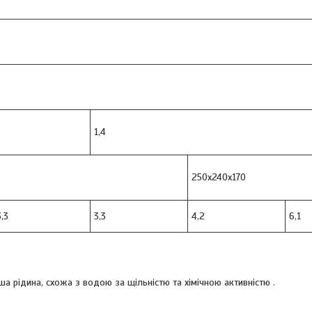
1,4
250х240х170
3,3
3,3
4,2
6,1
ша рідина, схожа з водою за щільністю та хімічною активністю .