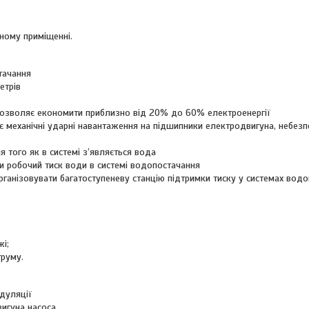
ному приміщенні.
тачання
етрів
 дозволяє економити приблизно від 20% до 60% електроенергії
 механічні ударні навантаження на підшипники електродвигуна, небезп
я того як в системі з’являється вода
 робочий тиск води в системі водопостачання
ганізовувати багатоступеневу станцію підтримки тиску у системах водо
жі;
труму.
дуляції
вигуна насоса