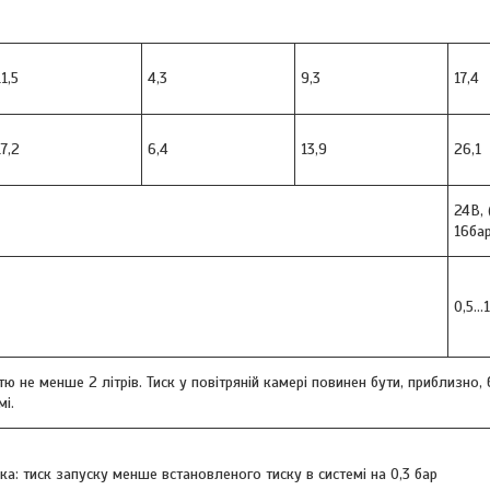
11,5
4,3
9,3
17,4
17,2
6,4
13,9
26,1
24В, 
16ба
0,5...
ю не менше 2 літрів. Тиск у повітряній камері повинен бути, приблизно,
мі.
а: тиск запуску менше встановленого тиску в системі на 0,3 бар