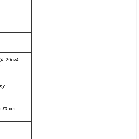
КУПИТИ
КУПИТИ З
(4...20) мA,
р
15,0
 60% від