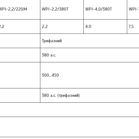
WPI-2,2/220M
WPI-2,2/380T
WPI-4,0/380T
WPI-
2,2
2,2
4,0
7,5
Трифазний
380 a.c.
300...450
380 a.c. (трифазний)