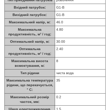
Вхідний патрубок:
G1-B
Вихідний патрубок:
G1-B
Максимальний напір, м:
46.0
Максимальна
4.80
продуктивність, м³ / год:
Оптимальний напір, м:
30.00
Оптимальна
2.40
продуктивність, м³ / год:
Максимальна висота
8
всмоктування, м:
Тип рідини
чиста вода
Максимальна температура
35
рідини, що перекачується,
° С:
Максимальний розмір
0.2
часток, мм:
Шнур електроживлення,
1.5