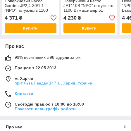
Поверхневий насос
Поверхневий насос
Пове
Garden-JP2,4-30/1,1
JET110B "NPO" потужність
"NPO
"NPO" потужність 1100
1100 Вт,мах.напір 51
Вт,м
Вт,мах.напір 46 м,об'ємна
м,об'ємна подача 3.5 м³/ч
пода
4 371
4 230
4 4
₴
₴
подача 4.8 м³/ч
Купити
Купити
Про нас
99% позитивних з 98 відгуків за рік
Працює з 22.05.2013
м. Харків
пр-т Льва Ландау 147 а , Харків, Україна
Контакти
Сьогодні працює з 10:00 до 16:00
Показати весь графік роботи
Про нас