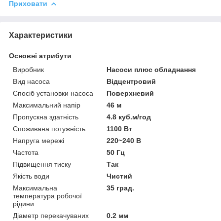
Приховати
Характеристики
Основні атрибути
Виробник
Насоси плюс обладнання
Вид насоса
Відцентровий
Спосіб установки насоса
Поверхневий
Максимальний напір
46 м
Пропускна здатність
4.8 куб.м/год
Споживана потужність
1100 Вт
Напруга мережі
220~240 В
Частота
50 Гц
Підвищення тиску
Так
Якість води
Чистий
Максимальна
35 град.
температура робочої
рідини
Діаметр перекачуваних
0.2 мм