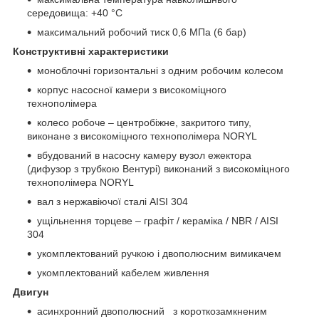
середовища: +40 °С
максимальний робочий тиск 0,6 МПа (6 бар)
Конструктивні характеристики
моноблочні горизонтальні з одним робочим колесом
корпус насосної камери з високоміцного
технополімера
колесо робоче – центробіжне, закритого типу,
виконане з високоміцного технополімера NORYL
вбудований в насосну камеру вузол ежектора
(дифузор з трубкою Вентурі) виконаний з високоміцного
технополімера NORYL
вал з нержавіючої сталі AISI 304
ущільнення торцеве – графіт / кераміка / NBR / AISI
304
укомплектований ручкою і двополюсним вимикачем
укомплектований кабелем живлення
Двигун
асинхронний двополюсний з короткозамкненим