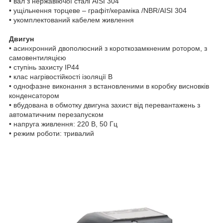
• вал з нержавіючої сталі AISI 304
• ущільнення торцеве – графіт/кераміка /NBR/AISI 304
• укомплектований кабелем живлення
Двигун
• асинхронний двополюсний з короткозамкненим ротором, з
самовентиляцією
• ступінь захисту IP44
• клас нагрівостійкості ізоляції В
• однофазне виконання з встановленими в коробку висновків
конденсатором
• вбудована в обмотку двигуна захист від перевантажень з
автоматичним перезапуском
• напруга живлення: 220 В, 50 Гц
• режим роботи: тривалий