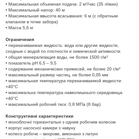
• Максимальная объемная подача: 2 м³/час (35 л/мин)
• Максимальный напор: 40 м
• Максимальная ввысота всасывания: 6 м (с обратным
клапаном в точке забора)
• Масса 5,6 кг
Ограничения
• перекачиваемая жидкость: вода или другие жидкости,
сходные с водой по плотности и химической активности
• общая минерализация воды, не более 1500 г/м³
• показатель рН 6,5 – 9,5
• содержание механических примесей, не более 20 г/м³
• максимальный размер частиц, не более 0,05 мм
• максимальная температура перекачиваемой жидкости:
+40°С
• максимальна температура навколишнього середовища:
+40°С
• максимальний робочий тиск: 0,8 МПа (8 бар)
Конструктивні характеристики
• моноблочні горизонтальні з одним робочим колесом
• корпус насосної камери з чавуну
• колесо робоче – вихрове, виконано з латуні