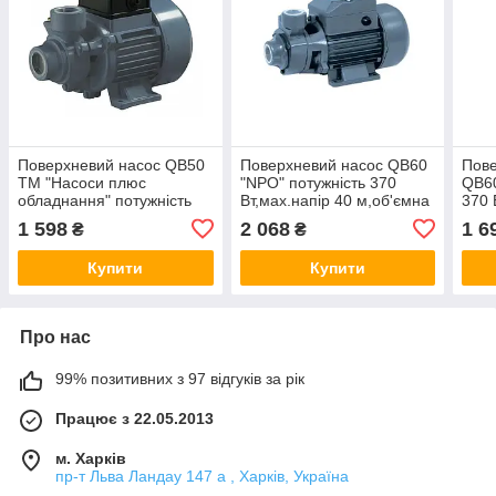
Поверхневий насос QB50
Поверхневий насос QB60
Пове
ТМ "Насоси плюс
"NPO" потужність 370
QB60
обладнання" потужність
Вт,мах.напір 40 м,об'ємна
370 
250Вт, напір 21м,
подача 2.1 м³/ч
м,об
1 598
2 068
1 6
₴
₴
продуктивність 2 м3/
годину
Купити
Купити
Про нас
99% позитивних з 97 відгуків за рік
Працює з 22.05.2013
м. Харків
пр-т Льва Ландау 147 а , Харків, Україна