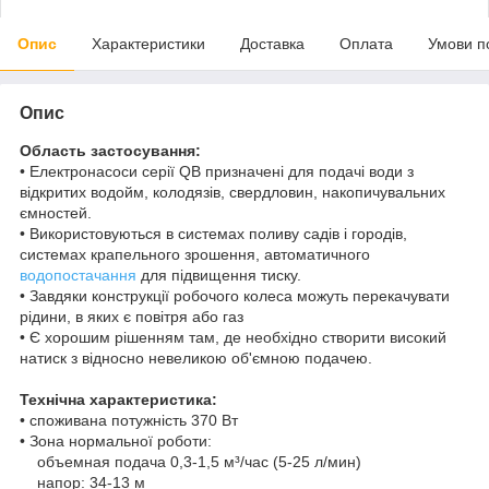
Опис
Характеристики
Доставка
Оплата
Умови п
Опис
Область застосування:
• Електронасоси серії QB призначені для подачі води з
відкритих водойм, колодязів, свердловин, накопичувальних
ємностей.
• Використовуються в системах поливу садів і городів,
системах крапельного зрошення, автоматичного
водопостачання
для підвищення тиску.
• Завдяки конструкції робочого колеса можуть перекачувати
рідини, в яких є повітря або газ
• Є хорошим рішенням там, де необхідно створити високий
натиск з відносно невеликою об'ємною подачею.
Технічна характеристика:
• споживана потужність 370 Вт
• Зона нормальної роботи:
объемная подача 0,3-1,5 м³/час (5-25 л/мин)
напор: 34-13 м