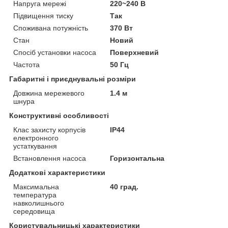
Напруга мережі
220~240 В
Підвищення тиску
Так
Споживана потужність
370 Вт
Стан
Новий
Спосіб установки насоса
Поверхневий
Частота
50 Гц
Габаритні і приєднувальні розміри
Довжина мережевого
1.4 м
шнура
Конструктивні особливості
Клас захисту корпусів
IP44
електронного
устаткування
Встановлення насоса
Горизонтальна
Додаткові характеристики
Максимальна
40 град.
температура
навколишнього
середовища
Користувальницькі характеристики