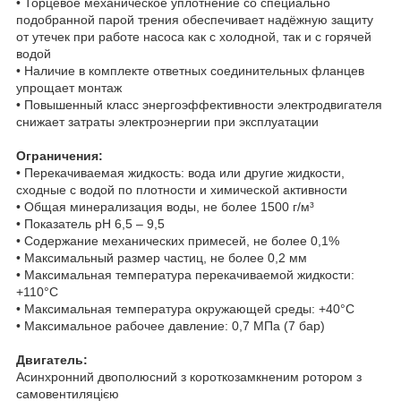
• Торцевое механическое уплотнение со специально
подобранной парой трения обеспечивает надёжную защиту
от утечек при работе насоса как с холодной, так и с горячей
водой
• Наличие в комплекте ответных соединительных фланцев
упрощает монтаж
• Повышенный класс энергоэффективности электродвигателя
снижает затраты электроэнергии при эксплуатации
Ограничения:
• Перекачиваемая жидкость: вода или другие жидкости,
сходные с водой по плотности и химической активности
• Общая минерализация воды, не более 1500 г/м³
• Показатель рН 6,5 – 9,5
• Содержание механических примесей, не более 0,1%
• Максимальный размер частиц, не более 0,2 мм
• Максимальная температура перекачиваемой жидкости:
+110°С
• Максимальная температура окружающей среды: +40°С
• Максимальное рабочее давление: 0,7 МПа (7 бар)
Двигатель:
Асинхронний двополюсний з короткозамкненим ротором з
самовентиляцією