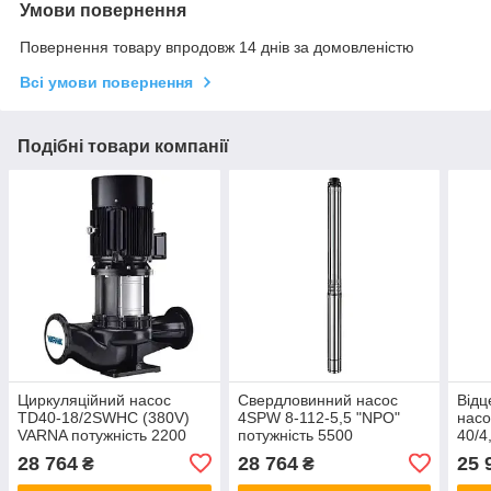
Умови повернення
Повернення товару впродовж 14 днів за домовленістю
Всі умови повернення
Подібні товари компанії
Циркуляційний насос
Свердловинний насос
Відц
TD40-18/2SWHC (380V)
4SPW 8-112-5,5 "NPO"
насо
VARNA потужність 2200
потужність 5500
40/4
Вт,мах.напір 24 ​​м,об'ємна
Вт,мах.напір 157 м,
поту
28 764
28 764
25 
₴
₴
подача 20 м³/ч
об'ємна подача 15 м³/ч
пода