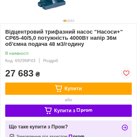
Відцентровий трифазний насос "Насоси+"
СР65-40/5,0 потужність 4000Вт напір 36м
об'ємна подача 48 м3/годину
В наявності
Код: 6929NP43
Роздріб
27 683
₴
Купити
або
Купити з
Що таке купити з Пром?
Замовлення під захистом