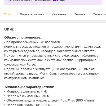
Опис
Характеристики
Доставка
Оплата
Умови п
Опис
Область применения:
Электронасосы серии CP являются
нормальновсасывающими и предназначены для подачи воды
из открытых водоемов, колодцев, накопительных емкостей.
Применяются в промышленных системах водоснабжения, в
климатических системах, в системах полива и ирригации в
сельском хозяйстве.
Надежны, просты в эксплуатации и обслуживании, имеют
низкий уровень шума. Могут быть использованы в жилищно-
коммунальном комплексе
Технические характеристики:
• Мощность двигателя: 4 кВт
• Напор максимальный: 36 м
• Объемная подача максимальная: 48 м³/час (800 л/мин)
• Напор номинальный: 25,3 м