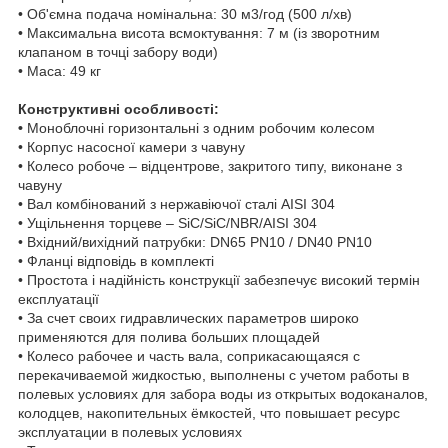
• Об'ємна подача номінальна: 30 м3/год (500 л/хв)
• Максимальна висота всмоктування: 7 м (із зворотним
клапаном в точці забору води)
• Маса: 49 кг
Конструктивні особливості:
•
Моноблочні горизонтальні з одним робочим колесом
• Корпус насосної камери з чавуну
• Колесо робоче – відцентрове, закритого типу, виконане з
чавуну
• Вал комбінований з нержавіючої сталі AISI 304
• Ущільнення торцеве – SiC/SiC/NBR/AISI 304
• Вхідний/вихідний патрубки: DN65 PN10 / DN40 PN10
• Фланці відповідь в комплекті
• Простота і надійність конструкції забезпечує високий термін
експлуатації
• За счет своих гидравлических параметров широко
применяются для полива больших площадей
• Колесо рабочее и часть вала, соприкасающаяся с
перекачиваемой жидкостью, выполнены с учетом работы в
полевых условиях для забора воды из открытых водоканалов,
колодцев, накопительных ёмкостей, что повышает ресурс
эксплуатации в полевых условиях