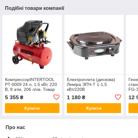
Подібні товари компанії
КомпрессорINTERTOOL
Електроплита (дискова)
Гене
PT-0009 24 л, 1.5 кВт, 220
Леміра ЭПЧ-Т 1-1,5
стан
В, 8 атм, 206 л/хв. Товар
кВт/220В
FG-3
за передоплатою
(220
5 355
1 180
12 
₴
₴
2,7 к
Купити
Купити
Про нас