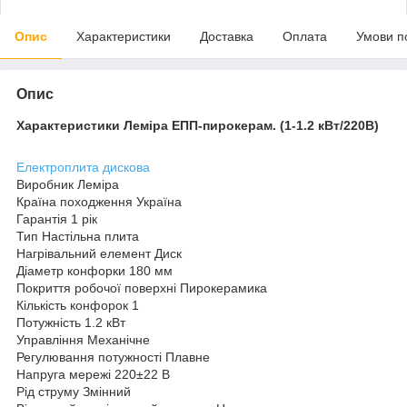
Опис
Характеристики
Доставка
Оплата
Умови п
Опис
Характеристики Леміра ЕПП-пирокерам. (1-1.2 кВт/220В)
Електроплита дискова
Виробник Леміра
Країна походження Україна
Гарантія 1 рік
Тип Настільна плита
Нагрівальний елемент Диск
Діаметр конфорки 180 мм
Покриття робочої поверхні Пирокерамика
Кількість конфорок 1
Потужність 1.2 кВт
Управління Механічне
Регулювання потужності Плавне
Напруга мережі 220±22 В
Рід струму Змінний