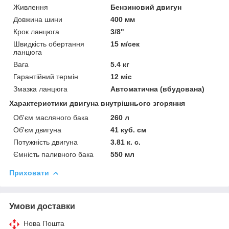
Живлення
Бензиновий двигун
Довжина шини
400 мм
Крок ланцюга
3/8"
Швидкість обертання
15 м/сек
ланцюга
Вага
5.4 кг
Гарантійний термін
12 міс
Змазка ланцюга
Автоматична (вбудована)
Характеристики двигуна внутрішнього згоряння
Об'єм масляного бака
260 л
Об'єм двигуна
41 куб. см
Потужність двигуна
3.81 к. с.
Ємність паливного бака
550 мл
Приховати
Умови доставки
Нова Пошта