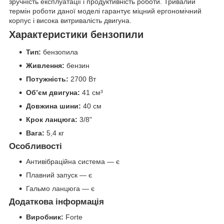
зручність експлуатації і продуктивність роботи. Тривалий
термін роботи даної моделі гарантує міцний ергономічний
корпус і висока витривалість двигуна.
Характеристики бензопили
Тип:
бензопила
Живлення:
бензин
Потужність:
2700 Вт
Об’єм двигуна:
41 см³
Довжина шини:
40 см
Крок ланцюга:
3/8"
Вага:
5,4 кг
Особливості
Антивібраційна система — є
Плавний запуск — є
Гальмо ланцюга — є
Додаткова інформація
Виробник:
Forte