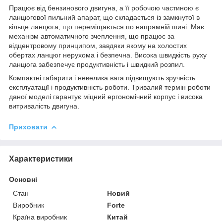
Працює від бензинового двигуна, а її робочою частиною є
ланцюгової пильний апарат, що складається із замкнутої в
кільце ланцюга, що переміщається по напрямній шині. Має
механізм автоматичного зчеплення, що працює за
відцентровому принципом, завдяки якому на холостих
обертах ланцюг нерухома і безпечна. Висока швидкість руху
ланцюга забезпечує продуктивність і швидкий розпил.
Компактні габарити і невелика вага підвищують зручність
експлуатації і продуктивність роботи. Тривалий термін роботи
даної моделі гарантує міцний ергономічний корпус і висока
витривалість двигуна.
Приховати
Характеристики
Основні
Стан
Новий
Виробник
Forte
Країна виробник
Китай