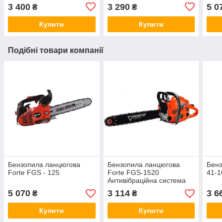
3 400
3 290
5 0
₴
₴
Купити
Купити
Подібні товари компанії
Бензопила ланцюгова
Бензопила ланцюгова
Бен
Forte FGS - 125
Forte FGS-1520
41-1
Антивібраційна система
5 070
3 114
3 6
₴
₴
Купити
Купити