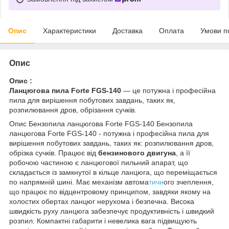
Опис
Характеристики
Доставка
Оплата
Умови п
Опис
Опис :
Ланцюгова пила Forte FGS-140
— це потужна і професійна
пила для вирішення побутових завдань, таких як,
розпилювання дров, обрізання сучків.
Опис Бензопила ланцюгова Forte FGS-140 Бензопила
ланцюгова Forte FGS-140 - потужна і професійна пила для
вирішення побутових завдань, таких як: розпилювання дров,
обрізка сучків. Працює від
бензинового двигуна
, а її
робочою частиною є ланцюгової пильний апарат, що
складається із замкнутої в кільце ланцюга, що переміщається
по напрямній шині. Має механізм автома
тичн
ого зчеплення,
що працює по відцентровому принципом, завдяки якому на
холостих обертах ланцюг нерухома і безпечна. Висока
швидкість руху ланцюга забезпечує продуктивність і швидкий
розпил. Компактні габарити і невелика вага підвищують