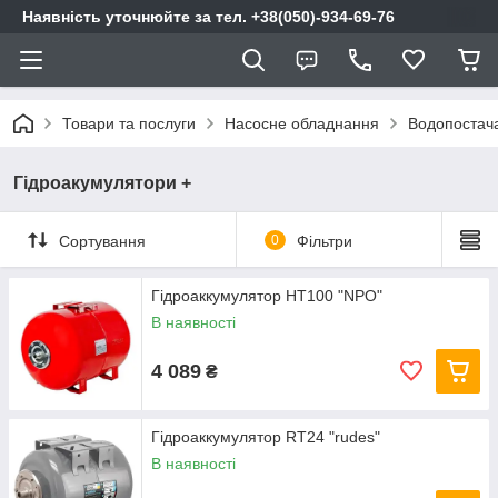
Наявність уточнюйте за тел. +38(050)-934-69-76
Товари та послуги
Насосне обладнання
Водопостач
Гідроакумулятори +
Сортування
0
Фільтри
Гідроаккумулятор HT100 "NPO"
В наявності
4 089
₴
Гідроаккумулятор RT24 "rudes"
В наявності