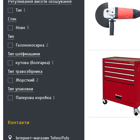
Регулювання висоти скошування
Так
1
Стан
Нове
3
Тип
Газонокосарка
2
Тип шліфмашини
кутова (болгарка)
1
Тип травозбірника
Жорсткий
2
Тип упаковки
Паперова коробка
1
Контакти
Інтернет-магазин TehnoPuls