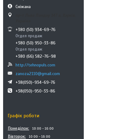
Сніжана
пр-т Льва Ландау 147 а, Харків,
Україна
+380 (50) 934-69-76
Отдел продаж
+380 (50) 950-33-86
Отдел продаж
+380 (66) 582-76-98
http://tehnopuls.com
zanoza2110@gmail.com
+38(050)-934-69-76
+38(050)-950-33-86
Графік роботи
Понеділок
10:00
16:00
Вівторок
10:00
16:00