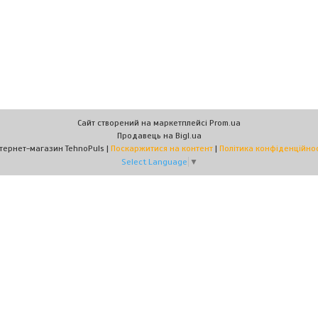
Сайт створений на маркетплейсі
Prom.ua
Продавець на Bigl.ua
Інтернет-магазин TehnoPuls |
Поскаржитися на контент
|
Політика конфіденційнос
Select Language
▼