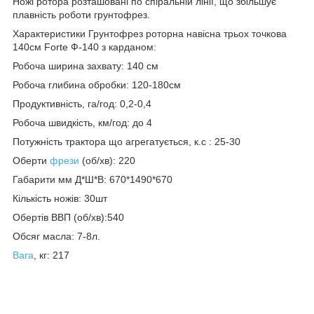
Ножі ротора розташовані по спіральній лінії, що збільшує
плавність роботи грунтофрез.
Характеристики Грунтофрез роторна навісна трьох точкова
140см Forte Ф-140 з карданом:
Робоча ширина захвату: 140 см
Робоча глибина обробки: 120-180см
Продуктивність, га/год: 0,2-0,4
Робоча швидкість, км/год: до 4
Потужність трактора що агрегатується, к.с : 25-30
Оберти
фрези
(об/хв): 220
Габарити мм Д*Ш*В: 670*1490*670
Кількість ножів: 30шт
Обертів ВВП (об/хв):540
Обсяг масла: 7-8л.
Вага
, кг: 217