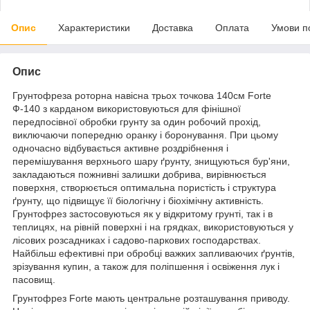
Опис
Характеристики
Доставка
Оплата
Умови п
Опис
Грунтофреза роторна навісна трьох точкова 140см Forte
Ф-140 з карданом використовуються для фінішної
передпосівної обробки грунту за один робочий прохід,
виключаючи попередню оранку і боронування. При цьому
одночасно відбувається активне роздрібнення і
перемішування верхнього шару ґрунту, знищуються бур'яни,
закладаються пожнивні залишки добрива, вирівнюється
поверхня, створюється оптимальна пористість і структура
ґрунту, що підвищує її біологічну і біохімічну активність.
Грунтофрез застосовуються як у відкритому грунті, так і в
теплицях, на рівній поверхні і на грядках, використовуються у
лісових розсадниках і садово-паркових господарствах.
Найбільш ефективні при обробці важких запливаючих ґрунтів,
зрізування купин, а також для поліпшення і освіження лук і
пасовищ.
Грунтофрез Forte мають центральне розташування приводу.