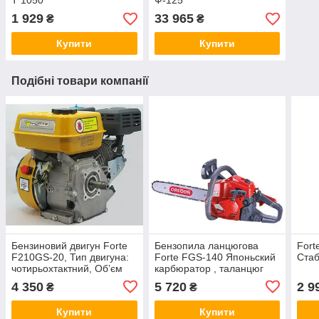
T 1050
Ф-125
1 929
33 965
₴
₴
Купити
Купити
Подібні товари компанії
Бензиновий двигун Forte
Бензопила ланцюгова
Fort
F210GS-20, Тип двигуна:
Forte FGS-140 Японьский
Стаб
чотирьохтактний, Об’єм
карбюратор , таланцюг
двигуна: 210 см³, Діаметр
Орегон!(Канада))
4 350
5 720
2 9
₴
₴
валу: 20 мм, шпонка
Купити
Купити