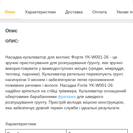
Опис
Характеристики
Доставка
Оплата
Умови п
Опис
ОПИС:
Насадка-культиватор для мотокіс Форте YK-W001-26 - це
зручне пристосування для розпушування ґрунту, яке зручно
використовувати у важкодоступних місцях (грядки, міжряддя,
теплиці, парники). Культиватор ретельно перекопують грунт,
насичуючи її киснем і забезпечуючи легке проникнення
поживних речовин і вологи. Насадка Forte YK-W001-26
надійно кріпиться на стійці тріммера. Культиватор оснащений
обертовими барабанними
фрезами
для швидкого
розпушування грунту. Пристрій володіє міцною конструкцією,
яка забезпечує довгий термін служби і ідеальні результати.
Характеристики