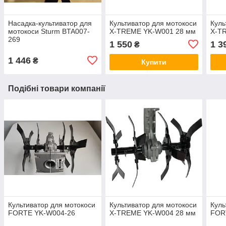
Насадка-культиватор для
Культиватор для мотокоси
Куль
мотокоси Sturm BTA007-
X-TREME YK-W001 28 мм
X-T
269
1 550
1 3
₴
1 446
₴
Купити
Подібні товари компанії
Культиватор для мотокоси
Культиватор для мотокоси
Куль
FORTE YK-W004-26
X-TREME YK-W004 28 мм
FOR