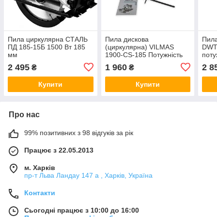
Пила циркулярна СТАЛЬ
Пила дискова
Пила
ПД 185-15Б 1500 Вт 185
(циркулярна) VILMAS
DWT
мм
1900-CS-185 Потужність
поту
1200 Вт, 4800 об/хв, диск
об/х
2 495
1 960
2 8
₴
₴
185 мм
Купити
Купити
Про нас
99% позитивних з 98 відгуків за рік
Працює з 22.05.2013
м. Харків
пр-т Льва Ландау 147 а , Харків, Україна
Контакти
Сьогодні працює з 10:00 до 16:00