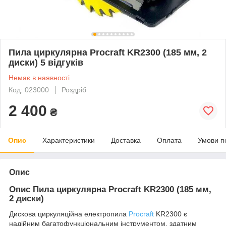
Пила циркулярна Procraft KR2300 (185 мм, 2
диски) 5 відгуків
Немає в наявності
Код: 023000
Роздріб
2 400
₴
Опис
Характеристики
Доставка
Оплата
Умови п
Опис
Опис Пила циркулярна Procraft KR2300 (185 мм,
2 диски)
Дискова циркуляційна електропила
Procraft
KR2300 є
надійним багатофункціональним інструментом, здатним