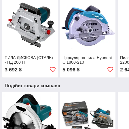
ПИЛА ДИСКОВА (СТАЛЬ)
Циркулярна пила Hyundai
Пила
- ПД 200 П
C 1800-210
220
3 692
5 096
2 6
₴
₴
Подібні товари компанії