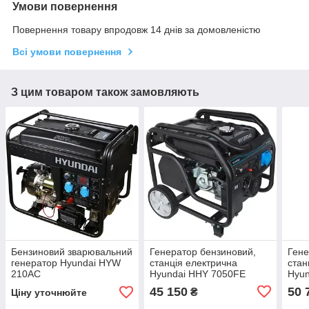
Умови повернення
Повернення товару впродовж 14 днів за домовленістю
Всі умови повернення
З цим товаром також замовляють
Бензиновий зварювальний
Генератор бензиновий,
Гене
генератор Hyundai HYW
станція електрична
стан
210AC
Hyundai HHY 7050FE
Hyu
45 150
50 
₴
Ціну уточнюйте