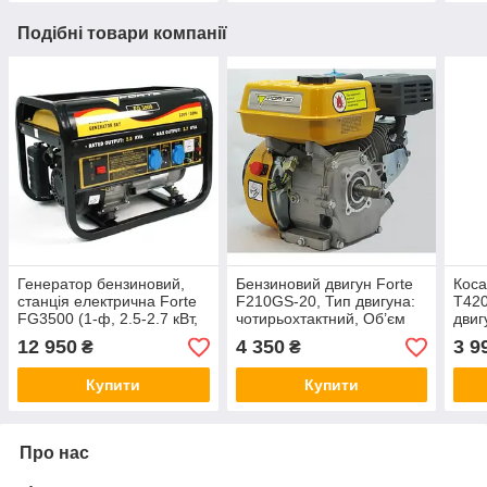
Подібні товари компанії
Генератор бензиновий,
Бензиновий двигун Forte
Коса
станція електрична Forte
F210GS-20, Тип двигуна:
T420
FG3500 (1-ф, 2.5-2.7 кВт,
чотирьохтактний, Об’єм
двиг
ручний старт )
двигуна: 210 см³, Діаметр
коту
12 950
4 350
3 9
₴
₴
валу: 20 мм, шпонка
Купити
Купити
Про нас