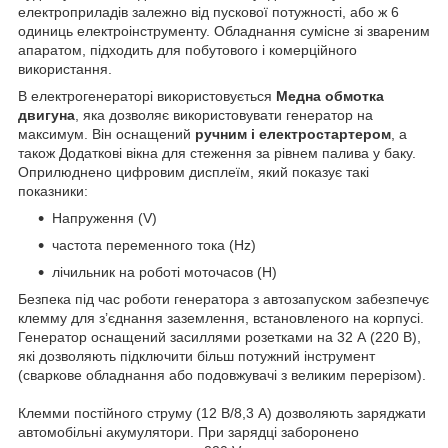
електроприладів залежно від пускової потужності, або ж 6
одиниць електроінструменту. Обладнання сумісне зі звареним
апаратом, підходить для побутового і комерційного
використання.
В електрогенераторі використовується
Медна обмотка
двигуна
, яка дозволяє використовувати генератор на
максимум. Він оснащений
ручним і електростартером
, а
також Додаткові вікна для стеження за рівнем палива у баку.
Оприлюднено цифровим дисплеїм, який показує такі
показники:
Напруження (V)
частота переменного тока (Hz)
лічильник на роботі моточасов (H)
Безпека під час роботи генератора з автозапуском забезпечує
клемму для з’єднання заземлення, встановленого на корпусі.
Генератор оснащений засиллями розетками на 32 А (220 В),
які дозволяють підключити більш потужний інструмент
(сваркове обладнання або подовжувачі з великим перерізом).
Клемми постійного струму (12 В/8,3 А) дозволяють заряджати
автомобільні акумулятори. При зарядці заборонено