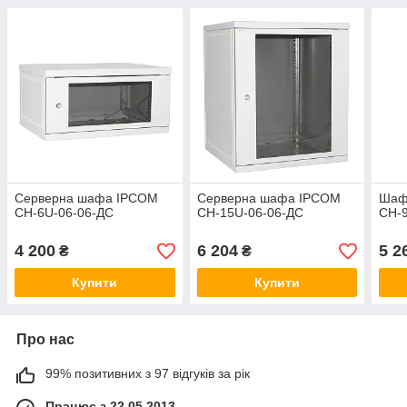
Серверна шафа IPCOM
Серверна шафа IPCOM
Шаф
СН-6U-06-06-ДС
СН-15U-06-06-ДС
СН-9
4 200
6 204
5 2
₴
₴
Купити
Купити
Про нас
99% позитивних з 97 відгуків за рік
Працює з 22.05.2013