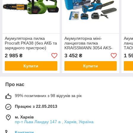
Акумуляторна пилка
Акумуляторна міні-
Акум
Procraft PKA38 (без АКБ та
ланцюгова пилка
ланц
зарядного пристрою)
KRAISSMANN 3054 AKS-
ТАO
BL 20/2 MP (безщітковий
прис
2 985
3 452
1 5
₴
₴
мотор, маслобак, АКБ +
зарядне)
Купити
Купити
Про нас
99% позитивних з 98 відгуків за рік
Працює з 22.05.2013
м. Харків
пр-т Льва Ландау 147 а , Харків, Україна
Контакти