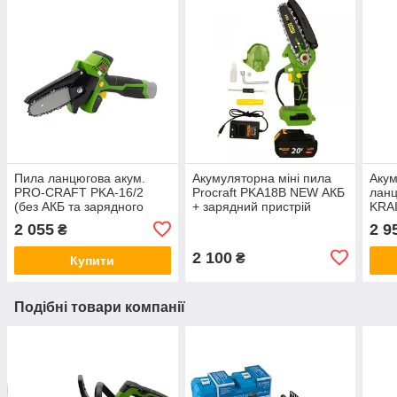
Пила ланцюгова акум.
Акумуляторна міні пила
Акум
PRO-CRAFT PKA-16/2
Procraft PKA18B NEW АКБ
ланц
(без АКБ та зарядного
+ зарядний пристрій
KRA
пристрою)
BL 2
2 055
2 9
₴
мото
по 4
2 100
₴
Купити
прис
Подібні товари компанії