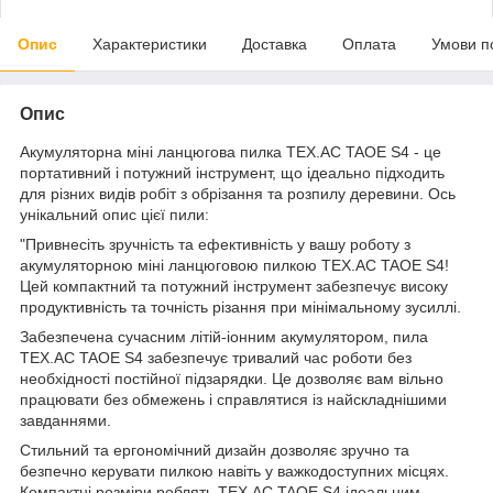
Опис
Характеристики
Доставка
Оплата
Умови п
Опис
Акумуляторна міні ланцюгова пилка TEX.AC TAOE S4 - це
портативний і потужний інструмент, що ідеально підходить
для різних видів робіт з обрізання та розпилу деревини. Ось
унікальний опис цієї пили:
"Привнесіть зручність та ефективність у вашу роботу з
акумуляторною міні ланцюговою пилкою TEX.AC TAOE S4!
Цей компактний та потужний інструмент забезпечує високу
продуктивність та точність різання при мінімальному зусиллі.
Забезпечена сучасним літій-іонним акумулятором, пила
TEX.AC TAOE S4 забезпечує тривалий час роботи без
необхідності постійної підзарядки. Це дозволяє вам вільно
працювати без обмежень і справлятися із найскладнішими
завданнями.
Стильний та ергономічний дизайн дозволяє зручно та
безпечно керувати пилкою навіть у важкодоступних місцях.
Компактні розміри роблять TEX.AC TAOE S4 ідеальним