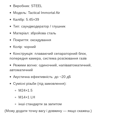
Виробник: STEEL
Модель: Tactical Immortal Air
Калібр: 5.45×39
Тип: саундмодератор / глушник
Матеріал: збройова сталь
Покриття: оксидування
Колір: чорний
Конструкція: плаваючий сепараторний блок,
попередня камера, система розсіювання газів
Режими вогню: одиночний, напівавтоматичний,
автоматичний
Акустична ефективність: до ~20 дБ
Сумісні різьби (під замовлення):
M24×1.5
M14×1 LH
інші стандарти за запитом
(Можу додати точну вагу і довжину — якщо скажеш.)