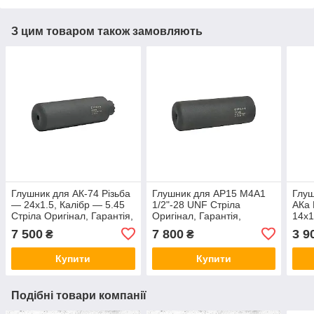
З цим товаром також замовляють
Глушник для АК-74 Різьба
Глушник для АР15 M4A1
Глуш
— 24x1.5, Калібр — 5.45
1/2"-28 UNF Стріла
АКа 
Стріла Оригінал, Гарантія,
Оригінал, Гарантія,
14x1
Зроблено в Україні!!!
Зроблено в Україні!!!
17x1
7 500
7 800
3 9
₴
₴
Купити
Купити
Подібні товари компанії