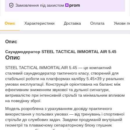
Замовлення під захистом
Опис
Характеристики
Доставка
Оплата
Умови п
Опис
Саундмодератор STEEL TACTICAL IMMORTAL AIR 5.45
Опис
STEEL TACTICAL IMMORTAL AIR 5.45 — це компактний
сталевий саундмодератор тактичного класу, створений для
стабільної роботи на платформах калібру 5.45×39 у реальних
умовах експлуатації. Конструкція орієнтована на баланс між
ефективним зниженням звукової та дульної сигнатури,
витривалістю при інтенсивній стрільбі та мінімальним впливом
на поведінку зброї.
Модель розроблена з урахуванням досвіду практичного
використання у польових умовах — від тренувань і спортивної
стрільби до службових задач. Завдяки продуманій внутрішній
геометрії та плаваючому сепараторному блоку глушник