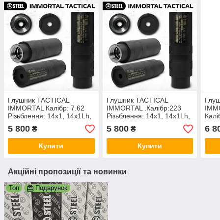
Глушник TACTICAL
Глушник TACTICAL
Глу
IMMORTAL Калібр: 7.62
IMMORTAL .Калібр:223
IMM
Різьблення: 14x1, 14x1Lh,
Різьблення: 14x1, 14x1Lh,
Калі
15x1, 16x1, 17x1, 18x1,
15x1, 16x1, 17x1, 18x1,
Різь
5 800
5 800
6 8
₴
₴
24x1.5, 1/2x28, 1/2x20,
24x1.5, 1/2x28, 1/2x20,
15x1
5/8x24 та інші
5/8x24 та інші
24x1
Купити
Купити
5/8x
Акційні пропозиції та новинки
Топ
Подарунок