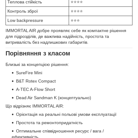
Теплова стійкість
⭐⭐⭐⭐
Контроль зброї
⭐⭐⭐⭐
Low backpressure
⭐⭐⭐
IMMORTAL AIR добре проявляє себе як компактне рішення
для підрозділів, де важлива надійність, простота та
витривалість без надлишкових габаритів.
Порівняння з класом
Близькі за концепцією рішення:
SureFire Mini
B&T Rotex Compact
A-TEC A-Flow Short
Dead Air Sandman K (концептуально)
Що відрізняє IMMORTAL AIR:
Орієнтація на реальні польові умови експлуатації
Простота та ремонтопридатність
Оптимальне співвідношення ресурс / вага /
ефективність