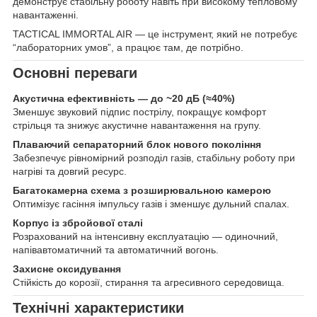
демонструє стабільну роботу навіть при високому тепловому
навантаженні.
TACTICAL IMMORTAL AIR — це інструмент, який не потребує
“лабораторних умов”, а працює там, де потрібно.
Основні переваги
Акустична ефективність — до ~20 дБ (≈40%)
Зменшує звуковий підпис пострілу, покращує комфорт
стрільця та знижує акустичне навантаження на групу.
Плаваючий сепараторний блок нового покоління
Забезпечує рівномірний розподіл газів, стабільну роботу при
нагріві та довгий ресурс.
Багатокамерна схема з розширювальною камерою
Оптимізує гасіння імпульсу газів і зменшує дульний спалах.
Корпус із збройової сталі
Розрахований на інтенсивну експлуатацію — одиночний,
напівавтоматичний та автоматичний вогонь.
Захисне оксидування
Стійкість до корозії, стирання та агресивного середовища.
Технічні характеристики