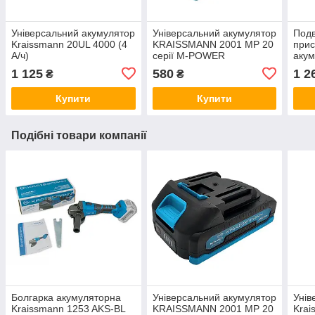
Універсальний акумулятор
Універсальний акумулятор
Подв
Kraissmann 20UL 4000 (4
KRAISSMANN 2001 MP 20
прис
А/ч)
серії M-POWER
акум
Krai
1 125
580
1 2
₴
₴
Купити
Купити
Подібні товари компанії
Болгарка акумуляторна
Універсальний акумулятор
Унів
Kraissmann 1253 AKS-BL
KRAISSMANN 2001 MP 20
Krai