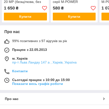
20 MP (безщіткова, без
серії M-POWER
M-P
акумулятора та зарядного
20 В
1 650
580
1 0
₴
₴
пристрою)
Купити
Купити
Про нас
99% позитивних з 97 відгуків за рік
Працює з 22.05.2013
м. Харків
пр-т Льва Ландау 147 а , Харків, Україна
Контакти
Сьогодні працює з 10:00 до 15:00
Показати весь графік роботи
Про нас