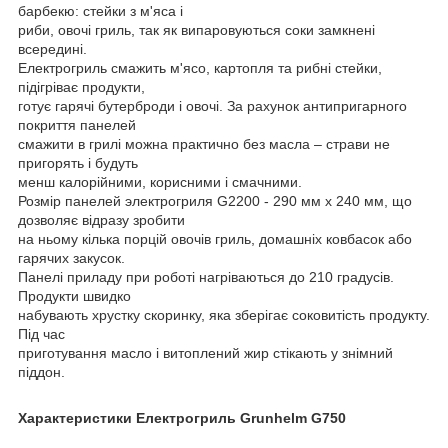
барбекю: стейки з м'яса і
риби, овочі гриль, так як випаровуються соки замкнені
всередині.
Електрогриль смажить м'ясо, картопля та рибні стейки,
підігріває продукти,
готує гарячі бутерброди і овочі. За рахунок антипригарного
покриття панелей
смажити в грилі можна практично без масла ‒ страви не
пригорять і будуть
менш калорійними, корисними і смачними.
Розмір панелей электрогриля G2200 - 290 мм x 240 мм, що
дозволяє відразу зробити
на ньому кілька порцій овочів гриль, домашніх ковбасок або
гарячих закусок.
Панелі приладу при роботі нагріваються до 210 градусів.
Продукти швидко
набувають хрустку скоринку, яка зберігає соковитість продукту.
Під час
приготування масло і витоплений жир стікають у знімний
піддон.
Характеристики Електрогриль Grunhelm G750