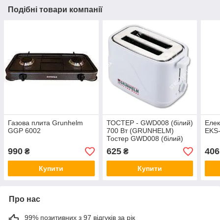
Подібні товари компанії
Газова плита Grunhelm
ТОСТЕР - GWD008 (білий)
Елек
GGP 6002
700 Вт (GRUNHELM)
EKS
Тостер GWD008 (білий)
700 Вт GRUNHELM
990
625
406
₴
₴
Купити
Купити
Про нас
99% позитивних з 97 відгуків за рік