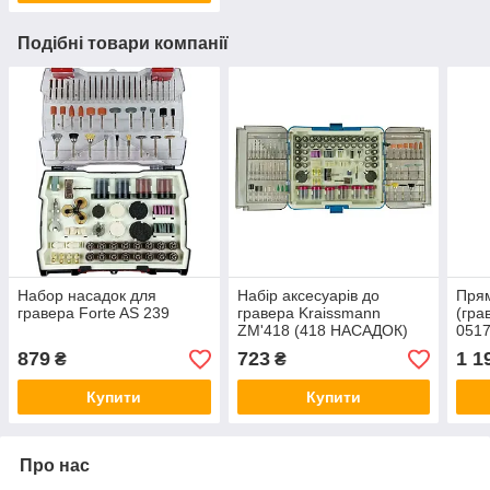
Подібні товари компанії
Набор насадок для
Набір аксесуарів до
Пря
гравера Forte AS 239
гравера Kraissmann
(гра
ZM'418 (418 НАСАДОК)
0517
вал 
879
723
1 1
₴
₴
Купити
Купити
Про нас