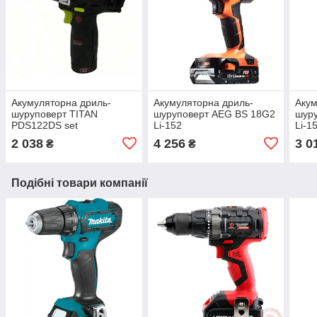
Акумуляторна дриль-
Акумуляторна дриль-
Акум
шуруповерт TITAN
шуруповерт AEG BS 18G2
шур
PDS122DS set
Li-152
Li-1
2 038
4 256
3 0
₴
₴
Подібні товари компанії