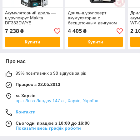
Акумуляторний дриль —
Дриль-шуруповерт
Дрил
шурупокрут Makita
акумуляторна c
аку
DF333DWYE
бесщеточным двигуном
WT-
INTERTOOL WT-0331
пер
7 238
4 405
2 1
₴
₴
Товар за передоплатою
Купити
Купити
Про нас
99% позитивних з 98 відгуків за рік
Працює з 22.05.2013
м. Харків
пр-т Льва Ландау 147 а , Харків, Україна
Контакти
Сьогодні працює з 10:00 до 16:00
Показати весь графік роботи