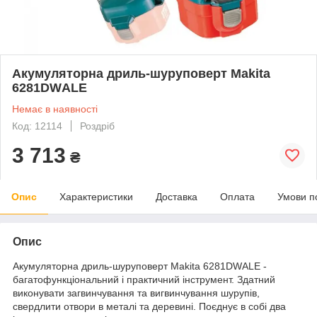
Акумуляторна дриль-шуруповерт Makita
6281DWАLE
Немає в наявності
Код: 12114
Роздріб
3 713
₴
Опис
Характеристики
Доставка
Оплата
Умови п
Опис
Акумуляторна дриль-шуруповерт Makita 6281DWАLE -
багатофункціональний і практичний інструмент. Здатний
виконувати загвинчування та вигвинчування шурупів,
свердлити отвори в металі та деревині. Поєднує в собі два