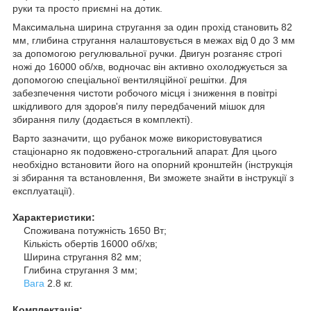
руки та просто приємні на дотик.
Максимальна ширина стругання за один прохід становить 82
мм, глибина стругання налаштовується в межах від 0 до 3 мм
за допомогою регулювальної ручки. Двигун розганяє строгі
ножі до 16000 об/хв, водночас він активно охолоджується за
допомогою спеціальної вентиляційної решітки. Для
забезпечення чистоти робочого місця і зниження в повітрі
шкідливого для здоров'я пилу передбачений мішок для
збирання пилу (додається в комплекті).
Варто зазначити, що рубанок може використовуватися
стаціонарно як подовжено-строгальний апарат. Для цього
необхідно встановити його на опорний кронштейн (інструкція
зі збирання та встановлення, Ви зможете знайти в інструкції з
експлуатації).
Характеристики:
Споживана потужність 1650 Вт;
Кількість обертів 16000 об/хв;
Ширина стругання 82 мм;
Глибина стругання 3 мм;
Вага
2.8 кг.
Комплектація: