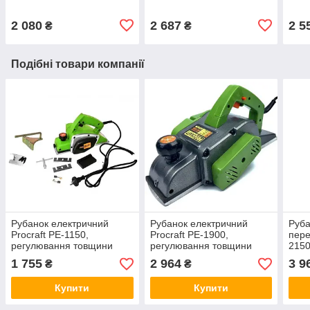
2 080
2 687
2 5
₴
₴
Подібні товари компанії
Рубанок електричний
Рубанок електричний
Руба
Procraft PE-1150,
Procraft PE-1900,
пере
регулювання товщини
регулювання товщини
2150
зняття, алюмінієва
зняття, спеціальний V-
3,5м
1 755
2 964
3 9
₴
₴
підошва
подібний паз
Купити
Купити