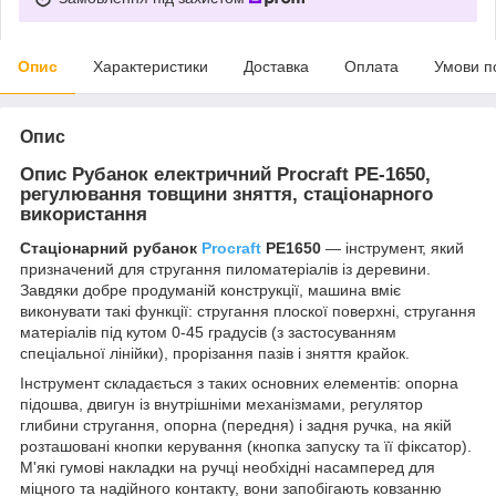
Опис
Характеристики
Доставка
Оплата
Умови п
Опис
Опис Рубанок електричний Procraft PE-1650,
регулювання товщини зняття, стаціонарного
використання
Стаціонарний рубанок
Procraft
PE1650
— інструмент, який
призначений для стругання пиломатеріалів із деревини.
Завдяки добре продуманій конструкції, машина вміє
виконувати такі функції: стругання плоскої поверхні, стругання
матеріалів під кутом 0-45 градусів (з застосуванням
спеціальної лінійки), прорізання пазів і зняття крайок.
Інструмент складається з таких основних елементів: опорна
підошва, двигун із внутрішніми механізмами, регулятор
глибини стругання, опорна (передня) і задня ручка, на якій
розташовані кнопки керування (кнопка запуску та її фіксатор).
М'які гумові накладки на ручці необхідні насамперед для
міцного та надійного контакту, вони запобігають ковзанню