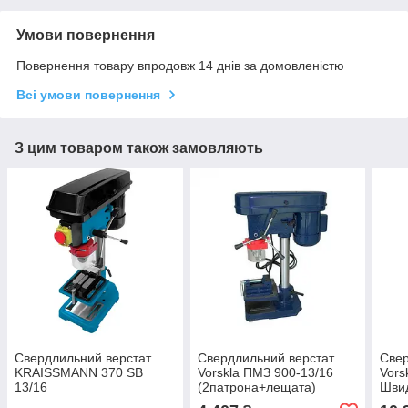
Умови повернення
Повернення товару впродовж 14 днів за домовленістю
Всі умови повернення
З цим товаром також замовляють
Свердлильний верстат
Свердлильний верстат
Свер
KRAISSMANN 370 SB
Vorskla ПМЗ 900-13/16
Vors
13/16
(2патрона+лещата)
Швид
патр