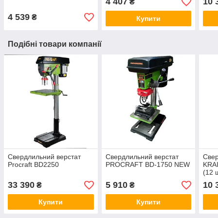
4 407
10 
₴
вага
4 539
₴
Купити
Подібні товари компанії
Свердлильний верстат
Свердлильний верстат
Свер
Procraft BD2250
PROCRAFT BD-1750 NEW
KRA
(12 
20 м
33 390
5 910
10 
₴
₴
чаву
гара
Купити
Купити