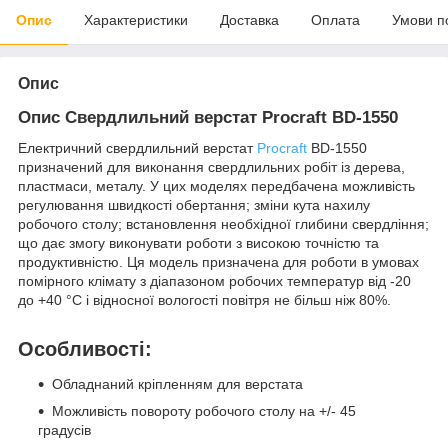
Опис
Характеристики
Доставка
Оплата
Умови п
Опис
Опис Свердлильний верстат Procraft BD-1550
Електричний свердлильний верстат
Procraft
BD-1550
призначений для виконання свердлильних робіт із дерева,
пластмаси, металу. У цих моделях передбачена можливість
регулювання швидкості обертання; зміни кута нахилу
робочого столу; встановлення необхідної глибини свердління;
що дає змогу виконувати роботи з високою точністю та
продуктивністю. Ця модель призначена для роботи в умовах
помірного клімату з діапазоном робочих температур від -20
до +40 °C і відносної вологості повітря не більш ніж 80%.
Особливості:
Обладнаний кріпленням для верстата
Можливість повороту робочого столу на +/- 45
градусів