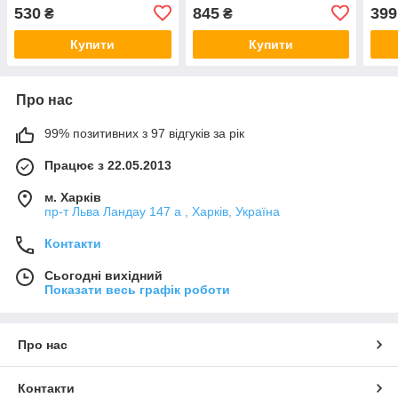
передоплатою
передоплатою
пер
530
845
399
₴
₴
Купити
Купити
Про нас
99% позитивних з 97 відгуків за рік
Працює з 22.05.2013
м. Харків
пр-т Льва Ландау 147 а , Харків, Україна
Контакти
Сьогодні вихідний
Показати весь графік роботи
Про нас
Контакти