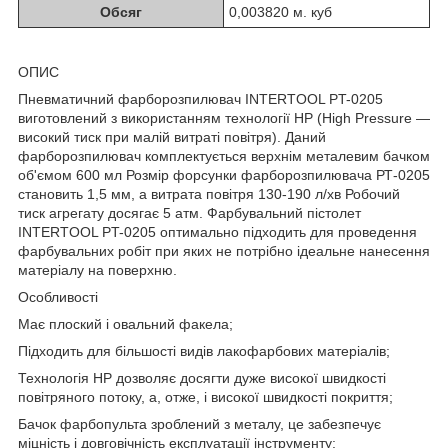
Обсяг
0,003820 м. куб
ОПИС
Пневматичний фарборозпилювач INTERTOOL PT-0205
виготовлений з використанням технології НР (High Pressure —
високий тиск при малій витраті повітря). Даний
фарборозпилювач комплектується верхнім металевим бачком
об'ємом 600 мл Розмір форсунки фарборозпилювача РТ-0205
становить 1,5 мм, а витрата повітря 130-190 л/хв Робочий
тиск агрегату досягає 5 атм. Фарбувальний пістолет
INTERTOOL PT-0205 оптимально підходить для проведення
фарбувальних робіт при яких не потрібно ідеальне нанесення
матеріалу на поверхню.
Особливості
Має плоский і овальний факела;
Підходить для більшості видів лакофарбових матеріалів;
Технологія НР дозволяє досягти дуже високої швидкості
повітряного потоку, а, отже, і високої швидкості покриття;
Бачок фарбопульта зроблений з металу, це забезпечує
міцність і довговічність експлуатації інструменту;