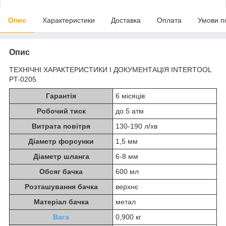
Опис
Характеристики
Доставка
Оплата
Умови п
Опис
ТЕХНІЧНІ ХАРАКТЕРИСТИКИ І ДОКУМЕНТАЦІЯ INTERTOOL
PT-0205
Гарантія
6 місяців
Робочий тиск
до 5 атм
Витрата повітря
130-190 л/хв
Діаметр форсунки
1,5 мм
Діаметр шланга
6-8 мм
Обсяг бачка
600 мл
Розташування бачка
верхнє
Матеріал бачка
метал
Вага
0,900 кг