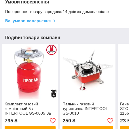
Умови повернення
Повернення товару впродовж 14 днів за домовленістю
Всі умови повернення
Подібні товари компанії
Комплект газовий
Пальник газовий
Гене
кемпінговий 5 л.
туристична INTERTOOL
STO
INTERTOOL GS-0005 За
GS-0010
1156
передоплатою
елек
795
250
23 
₴
₴
мідн