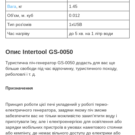
Вага
, кг
1.45
Об'єм, м. куб
0.012
Тип роз'ємів
1хUSB
Час нагріву
до 5 хв. на 1 літр води
Опис Intertool GS-0050
Туристична піч-генератор GS-0050 додасть для вас ще
більше свободи під час відпочинку, туристичного походу,
риболовлі і т. д.
Призначення
Принцип роботи цієї печі укладений у роботі термо-
електричного генератора, завдяки якому піч зможе
забезпечити вас не тільки можливістю закип'ятити воду і
приготувати їжу, але і електроенергією для освітлення або
зарядки мобільних пристроїв в умовах наметового стоянки
або кемпінгу, де немає вільного доступу до електрики або