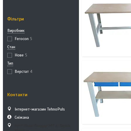
Фільтри
Виробник
Ferocon
5
Стан
Нове
5
Тип
Верстат
4
Контакти
Інтернет-магазин TehnoPuls
Сніжана
пр-т Льва Ландау 147 а, Харків,
Україна