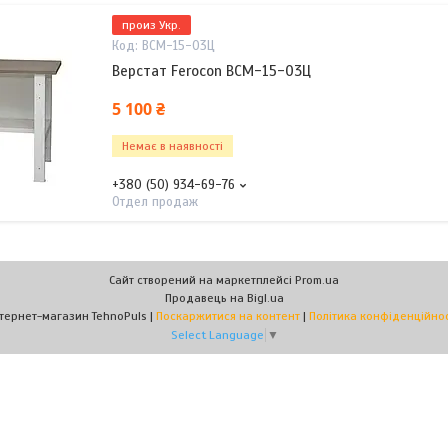
произ Укр.
ВСМ-15-03Ц
Верстат Ferocon ВСМ-15-03Ц
5 100 ₴
Немає в наявності
+380 (50) 934-69-76
Отдел продаж
Сайт створений на маркетплейсі
Prom.ua
Продавець на Bigl.ua
Інтернет-магазин TehnoPuls |
Поскаржитися на контент
|
Політика конфіденційнос
Select Language
▼