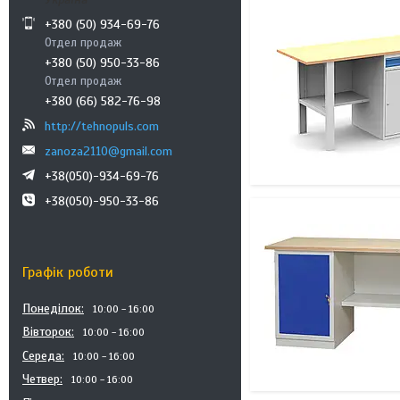
+380 (50) 934-69-76
Отдел продаж
+380 (50) 950-33-86
Отдел продаж
+380 (66) 582-76-98
http://tehnopuls.com
zanoza2110@gmail.com
+38(050)-934-69-76
+38(050)-950-33-86
Графік роботи
Понеділок
10:00
16:00
Вівторок
10:00
16:00
Середа
10:00
16:00
Четвер
10:00
16:00